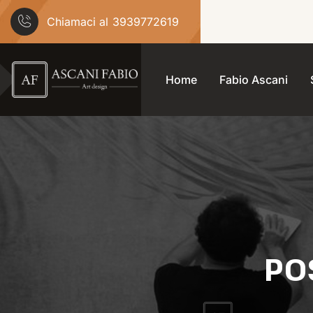
Chiamaci al
3939772619
Home
Fabio Ascani
PO