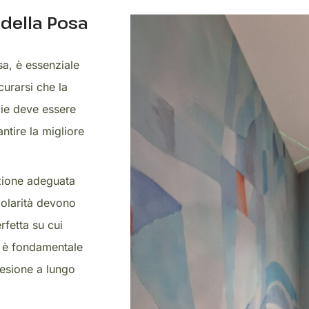
della Posa
a, è essenziale
curarsi che la
icie deve essere
antire la migliore
zione adeguata
golarità devono
rfetta su cui
o è fondamentale
desione a lungo