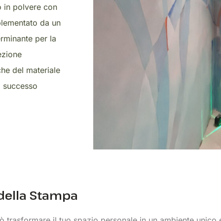
o in polvere con
mplementato da un
terminante per la
lezione
iche del materiale
el successo
 della Stampa
uò trasformare il tuo spazio personale in un ambiente unico e